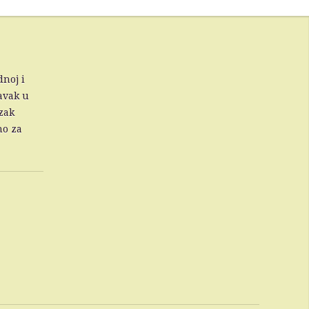
dnoj i
avak u
zak
no za