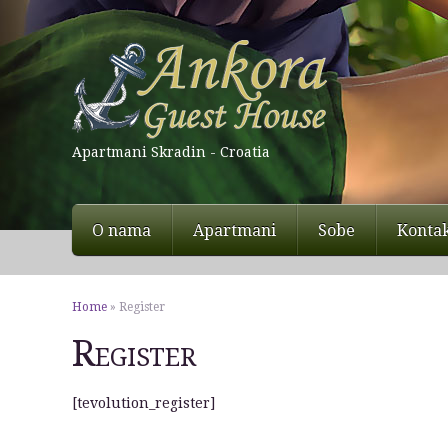
Apartmani Skradin - Croatia
O nama
Apartmani
Sobe
Konta
Home
»
Register
Register
[tevolution_register]