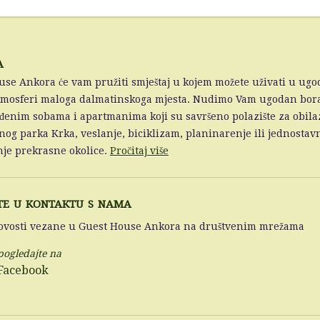
a
se Ankora će vam pružiti smještaj u kojem možete uživati u ugo
tmosferi maloga dalmatinskoga mjesta. Nudimo Vam ugodan bor
đenim sobama i apartmanima koji su savršeno polazište za obila
og parka Krka, veslanje, biciklizam, planinarenje ili jednostav
nje prekrasne okolice.
Pročitaj više
te u kontaktu s nama
novosti vezane u Guest House Ankora na društvenim mrežama
pogledajte na
Facebook