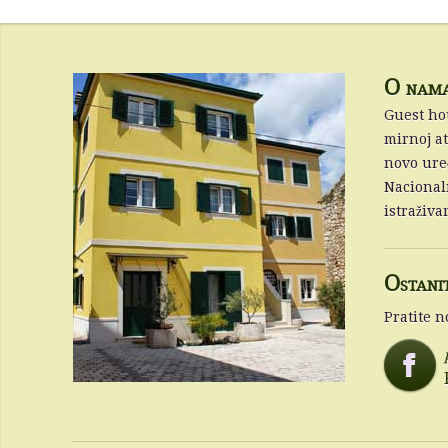
O nam
Guest hou
mirnoj a
novo ure
Nacionaln
istraživa
Ostani
Pratite 
F